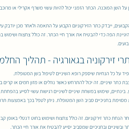
גן על השן המוכנה. הכתר הזמני יכול להיות עשוי משרף אקרילי או מרוכ
בועים, ייבדק כתר הזירקוניום הקבוע על התאמה ולאחר מכן יודבק ע
יינת הפה כדי להבטיח את אורך חיי הכתר. זה כולל צחצוח ושימוש בחו
בועים.
רי זירקוניה בגאורגיה - תהליך החלמ
יד על כל הנחיות שיספק רופא השיניים לטיפול בשן המטופלת.
בת כתר שיניים. זה יכול להתרחש כאשר נוזלים או מזון חמים או קרים
בינתיים, שימוש במשחת שיניים לשיניים רגישות עשוי לסייע בהפחתת א
שות מסוימת בחניכיים סביב השן המטופלת. ניתן לטפל בכך באמצעות ת
 הנחת כתר זירקוניום. זה כולל צחצוח ושימוש בחוט דנטלי באופן קבוע
כתר ובשיניים ובחניכיים שמסביב יסייע להבטיח את אורך חיי הכתר.