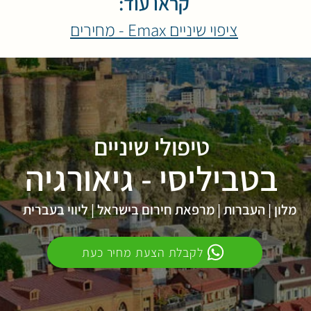
קראו עוד:
ציפוי שיניים Emax - מחירים
טיפולי שיניים
בטביליסי - גיאורגיה
מלון | העברות | מרפאת חירום בישראל | ליווי בעברית
לקבלת הצעת מחיר כעת